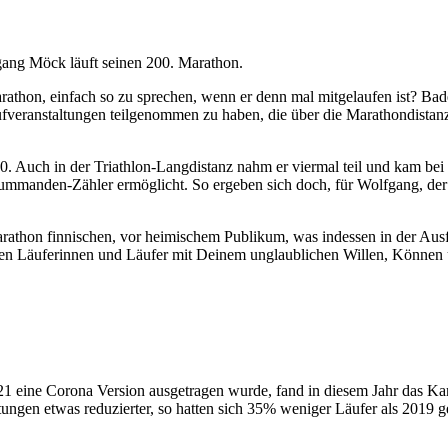
gang Möck läuft seinen 200. Marathon.
rathon, einfach so zu sprechen, wenn er denn mal mitgelaufen ist? Bad
aufveranstaltungen teilgenommen zu haben, die über die Marathondista
0. Auch in der Triathlon-Langdistanz nahm er viermal teil und kam bei 
Summanden-Zähler ermöglicht. So ergeben sich doch, für Wolfgang, der 
rathon finnischen, vor heimischem Publikum, was indessen in der Ausfü
en Läuferinnen und Läufer mit Deinem unglaublichen Willen, Können u
ne Corona Version ausgetragen wurde, fand in diesem Jahr das Karls
ltungen etwas reduzierter, so hatten sich 35% weniger Läufer als 201