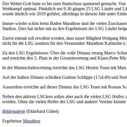
Der Wetter-Gott hatte es bis zum Startschuss spannend gemacht. Von 
Wettkampf optimal. Pünktlich um 9.30 gingen 25 LSG Läufer und Läuf
wurde ähnlich wie 2019 geführt, allerdings in diesem Jahr unter Einb
Immer wieder schön beim Baden Marathon sind die vielen Zuschauer,
Stadion. Dies hat sicher mit zu den Ergebnissen der LSG Läufer beig
Zuerst einmal soll erwähnt werden, dass unser Mitglied Wolgang Möck 
nicht für die LSG sondern für den Veranstalter Marathon Karlsruhe
Zu den LSG Ergebnissen: Über die volle Distanz errang Marco Schnurr
und erreichte den 5. Platz in der Gesamtwertung und Klaus-Peter Mi
In der Mannschaftswertung erreichte das LSG Herren Team mit Marco S
Auf der halben Distanz schloßen Gudrun Schlippe (1:54:49) und Norb
Ausserdem erreichte auf dieser Distanz das LSG Team mit Roman Schni
Neben den aktiven LSGlern sollen aber auch die vielen LSG Helfer, 
werden. Ohne die vielen Helfer der LSG und anderer Vereine könnte d
Bildergalerie
(Ekkehard Gübel)
Ergebnisse
Marathon