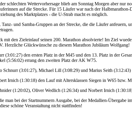
der schlechten Wettervorhersage blieb am Sonntag Morgen aber nur noc
erinnen auf die Strecke. Für 15 Läufer war nach der Halbmarathon-Dist
eziehung des Marktplatzes - die U-Strab macht es möglich.
 Tanz- und Samba-Gruppen an der Strecke, die die Läufer anfeuern, u
etragen.
mit den Zieleinlauf seinen 200. Marathon absolvierte! Im Ziel wuede d
 e.V. Herzliche Glückwünsche zu diesem Marathon Jubiläum Wolfgang!
 (3:01:27) den ersten Platz in der M45 und den 13. Platz in der Gesa
ckel (5:56:02) errang den zweiten Platz der AK W75.
chnurr (3:01:27), Michael Lill (3:08:29) und Marius Seith (3:12:43) 
ert Irnich (1:30:18) den Lauf mit Altersklassen Siegen in W65 bzw. M
der (1:20:02), Oliver Wedlich (1:26:34) und Norbert Irnich (1:30:18) 
die man bei der Startnummern Ausgabe, bei der Medallien-Übergabe im 
iese schöne Veranstaltung nicht stattfinden!