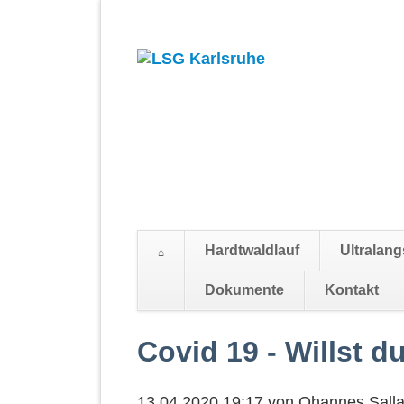
Hardtwaldlauf
Ultralang
Suchen
Dokumente
Kontakt
Navigation
überspringen
Covid 19 - Willst du
13.04.2020 19:17
von
Ohannes Sall