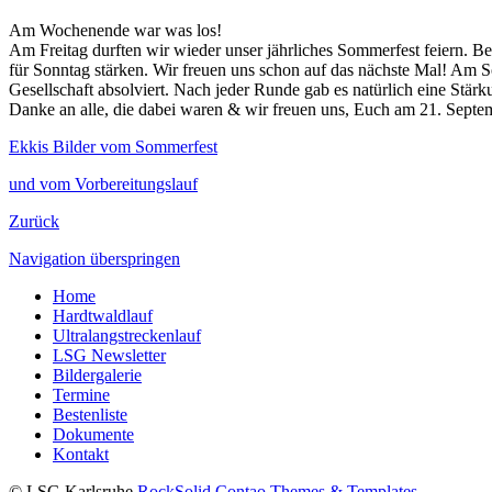
Am Wochenende war was los!
Am Freitag durften wir wieder unser jährliches Sommerfest feiern.
für Sonntag stärken. Wir freuen uns schon auf das nächste Mal! Am 
Gesellschaft absolviert. Nach jeder Runde gab es natürlich eine Stär
Danke an alle, die dabei waren & wir freuen uns, Euch am 21. Septe
Ekkis Bilder vom Sommerfest
und vom Vorbereitungslauf
Zurück
Navigation überspringen
Home
Hardtwaldlauf
Ultralangstreckenlauf
LSG Newsletter
Bildergalerie
Termine
Bestenliste
Dokumente
Kontakt
© LSG Karlsruhe
RockSolid Contao Themes & Templates