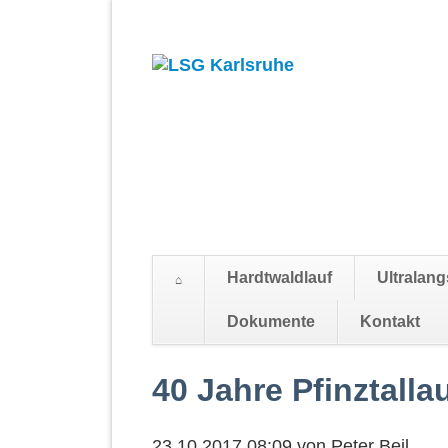
Hardtwaldlauf
Ultralang
Suchen
Dokumente
Kontakt
Navigation
überspringen
40 Jahre Pfinztall
23.10.2017 08:09
von
Peter Beil