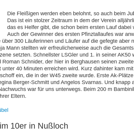
Die Fleißigen werden eben belohnt, so auch beim J
Das ist ein stolzer Zeitraum in dem der Verein alljähr
das es Helfer gibt, die schon beim ersten Lauf dabe
Auch der Gewinner des ersten Pfinztallaufes war a
über 300 Läuferinnen und Läufer auf die gefegte aber n
ja Mann stellten wir erfreulicherweise auch die Gesamt
zene setzten. Schnellster LSGler und 1. in seiner AK50 
d Roman Schnider, der hier in Berghausen seinen zweite
it unter 40 Minuten erreichen wird. Kurz dahinter kam mi
ischoff ein, die in der W45 zweite wurde. Erste Ak-Plätz
Regina Berger-Schmitt und Angelos Svarnas. Und knapp a
achwuchs war für uns unterwegs. Beim 200 m Bambinila
rer Eltern.
übel
eim 10er in Nußloch