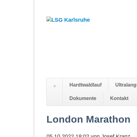
Hardtwaldlauf
Ultralang
Suchen
Dokumente
Kontakt
Navigation
überspringen
London Marathon
05.10.2022 18:02
von
Josef Kranz