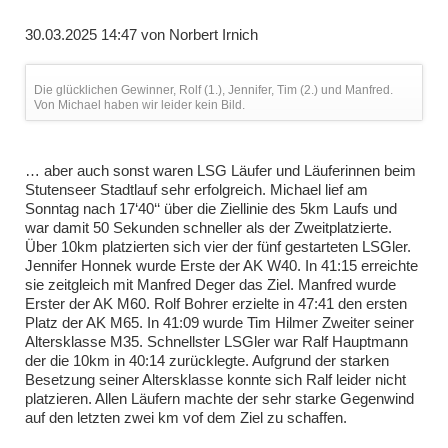
30.03.2025 14:47
von
Norbert Irnich
Die glücklichen Gewinner, Rolf (1.), Jennifer, Tim (2.) und Manfred.
Von Michael haben wir leider kein Bild.
… aber auch sonst waren LSG Läufer und Läuferinnen beim
Stutenseer Stadtlauf sehr erfolgreich. Michael lief am
Sonntag nach 17‘40‘‘ über die Ziellinie des 5km Laufs und
war damit 50 Sekunden schneller als der Zweitplatzierte.
Über 10km platzierten sich vier der fünf gestarteten LSGler.
Jennifer Honnek wurde Erste der AK W40. In 41:15 erreichte
sie zeitgleich mit Manfred Deger das Ziel. Manfred wurde
Erster der AK M60. Rolf Bohrer erzielte in 47:41 den ersten
Platz der AK M65. In 41:09 wurde Tim Hilmer Zweiter seiner
Altersklasse M35. Schnellster LSGler war Ralf Hauptmann
der die 10km in 40:14 zurücklegte. Aufgrund der starken
Besetzung seiner Altersklasse konnte sich Ralf leider nicht
platzieren. Allen Läufern machte der sehr starke Gegenwind
auf den letzten zwei km vof dem Ziel zu schaffen.