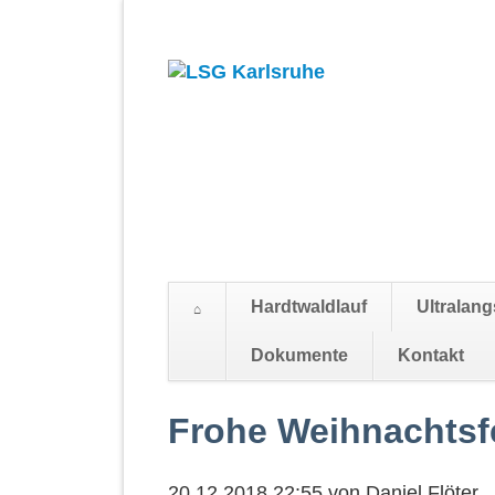
Hardtwaldlauf
Ultralang
Suchen
Dokumente
Kontakt
Navigation
überspringen
Frohe Weihnachtsf
20.12.2018 22:55
von
Daniel Flöter