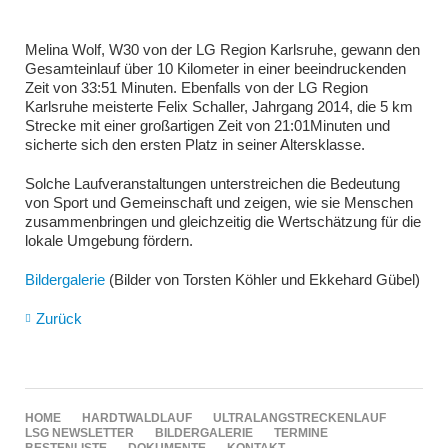
Melina Wolf, W30 von der LG Region Karlsruhe, gewann den
Gesamteinlauf über 10 Kilometer in einer beeindruckenden
Zeit von 33:51 Minuten. Ebenfalls von der LG Region
Karlsruhe meisterte Felix Schaller, Jahrgang 2014, die 5 km
Strecke mit einer großartigen Zeit von
21:01
Minuten und
sicherte sich den ersten Platz in seiner Altersklasse.
Solche Laufveranstaltungen unterstreichen die Bedeutung
von Sport und Gemeinschaft und zeigen, wie sie Menschen
zusammenbringen und gleichzeitig die Wertschätzung für die
lokale Umgebung fördern.
Bildergalerie
(Bilder von Torsten Köhler und Ekkehard Gübel)
Zurück
NAVIGATION
HOME
HARDTWALDLAUF
ULTRALANGSTRECKENLAUF
ÜBERSPRINGEN
LSG NEWSLETTER
BILDERGALERIE
TERMINE