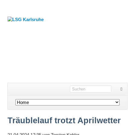
Navigation
überspringen
Träublelauf trotzt Aprilwetter
21.04.2024 17:35
von
Torsten Kohler