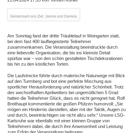
Gemeinsam ans Ziel: Janine und Daniela
Am Sonntag fand der dritte Träublelauf in Weingarten statt,
bei dem fast 400 laufbegeisterte Teilnehmer
zusammenkamen. Die Veranstaltung beeindruckte durch
eine liebevolle Organisation, die bis ins kleinste Detail
spürbar war – von den schön gestalteten Tischdekorationen
bis hin zu den köstlichen Torten.
Die Laufstrecke führte durch malerische Naturwege mit Blick
auf den Turmberg und bot eine perfekte Mischung aus
sportlicher Herausforderung und natürlicher Schönheit. Trotz
des wechselhaften Aprilwetters bei ungemütlichen 5 Grad
hatten die Teilnehmer Glück, dass es nicht geregnet hat. Rolf
Breithaupt kommentierte die großen Pfützen humorvoll: „Sie
mögen ein Hindernis darstellen, aber mit der Taktik, Augen zu
und durch, beeinträchtigen sie nicht allzu sehr.“ Unsere LSG-
Karlsruhe war ebenfalls mit einer kleinen Gruppe von
Teilnehmern dabei, die durch ihre Anwesenheit und Leistung
zum Erfolg der Veranstaltung beitrugen.