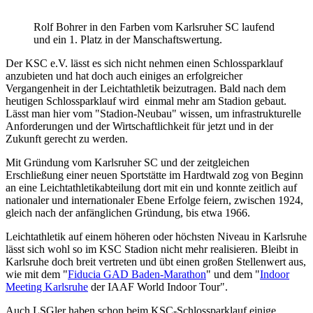
Rolf Bohrer in den Farben vom Karlsruher SC laufend
und ein 1. Platz in der Manschaftswertung.
Der KSC e.V. lässt es sich nicht nehmen einen Schlossparklauf
anzubieten und hat doch auch einiges an erfolgreicher
Vergangenheit in der Leichtathletik beizutragen. Bald nach dem
heutigen Schlossparklauf wird einmal mehr am Stadion gebaut.
Lässt man hier vom "Stadion-Neubau" wissen, um infrastrukturelle
Anforderungen und der Wirtschaftlichkeit für jetzt und in der
Zukunft gerecht zu werden.
Mit Gründung vom Karlsruher SC und der zeitgleichen
Erschließung einer neuen Sportstätte im Hardtwald zog von Beginn
an eine Leichtathletikabteilung dort mit ein und konnte zeitlich auf
nationaler und internationaler Ebene Erfolge feiern, zwischen 1924,
gleich nach der anfänglichen Gründung, bis etwa 1966.
Leichtathletik auf einem höheren oder höchsten Niveau in Karlsruhe
lässt sich wohl so im KSC Stadion nicht mehr realisieren. Bleibt in
Karlsruhe doch breit vertreten und übt einen großen Stellenwert aus,
wie mit dem "
Fiducia GAD Baden-Marathon
" und dem "
Indoor
Meeting Karlsruhe
der IAAF World Indoor
Tour".
Auch LSGler haben schon beim KSC-Schlossparklauf einige