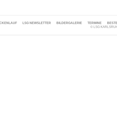
CKENLAUF
LSG NEWSLETTER
BILDERGALERIE
TERMINE
BESTE
© LSG KARLSRU