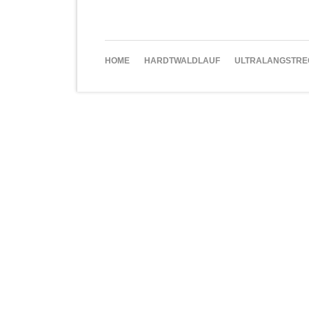
NAVIGATION
HOME
HARDTWALDLAUF
ULTRALANGSTRE
ÜBERSPRINGEN